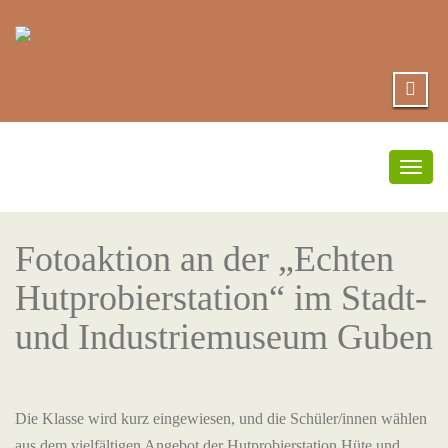
Umsc
Navi
Fotoaktion an der „Echten
Hutprobierstation“ im Stadt-
und Industriemuseum Guben
Die Klasse wird kurz eingewiesen, und die Schüler/innen wählen
aus dem vielfältigen Angebot der Hutprobierstation Hüte und