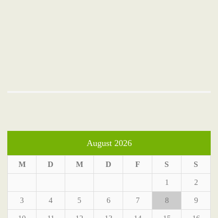
August 2026
M
D
M
D
F
S
S
1
2
3
4
5
6
7
8
9