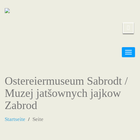
Umsc
Navi
Ostereiermuseum Sabrodt /
Muzej jatšownych jajkow
Zabrod
Startseite
Seite