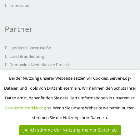
Impressum
Partner
Landkreis Spree Neiße
Land Brandenburg
Domowina Niederlausitz Projekt
chairlines Medienagentur
Bei der Nutzung unserer Webseite setzen wir Cookies, Server-Log-
Hearonymus GmbH
Dateien und Tools von Drittanbietern ein. Wir nehmen den Schutz Ihrer
Arbeitskreis Serbska kupa
Daten ernst, daher finden Sie detaillierte Informationen in unserem >>
MuzeON Polen
Datenschutzerklärung
<<. Wenn Sie unsere Webseite weiterhin nutzen,
stimmen Sie der Nutzung Ihrer Daten zu.
JA, ich stimme der Nutzung meiner Daten zu
© 2015 - 2026 Lausitzer Museenland