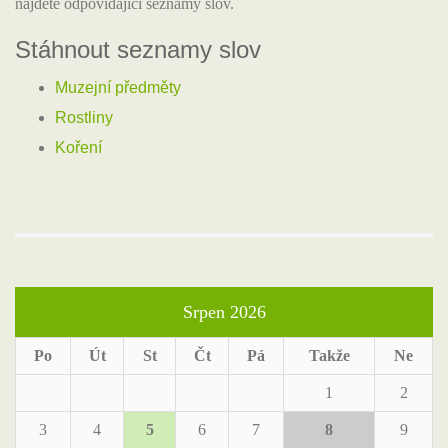
najdete odpovídající seznamy slov.
Stáhnout seznamy slov
Muzejní předměty
Rostliny
Koření
Srpen 2026
Po
Út
St
Čt
Pá
Takže
Ne
1
2
3
4
5
6
7
8
9