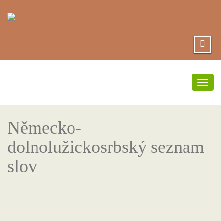
Přep
navi
Německo-
dolnolužickosrbský seznam
slov