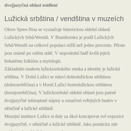
dvojjazyčná oblast osídlení
Lužická srbština / vendština v muzeích
Okres Spree-Nisa se vyznačuje historickou sídelní oblastí
Lužických Srbů/Wendů. V Braniborsku je podíl Lužických
Srbů/Wendů na celkové populaci nižší než jedno procento. Přesto
jsou známé po celém státě. V neposlední řadě kvůli jejich
bohatému folklóru a mytologii.
Základním znakem lužickosrbského etnika a identity je lužická
srbština. V Dolní Lužici se mluví dolnolužickou srbštinou
(dolnoserbšćina) a v Horní Lužici hornolužickou srbštinou
(hornjoserbšćina). V lužickosrbské sídelní oblasti jsou patrné
dvojjazyčné místopisné nápisy a označení veřejných budov v
němčině a lužické srbštině.
Muzejní instituce Lužice si daly za úkol koncipovat své expozice
dvojjazyčně, v němčině a lužické srbštině. Jako pomůcku zde