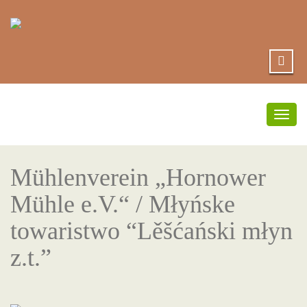
Umsc
Navi
Mühlenverein „Hornower
Mühle e.V.“ / Młyńske
towaristwo “Lěšćański młyn
z.t.”