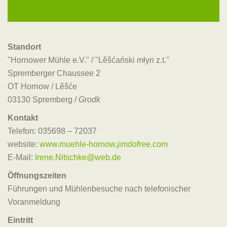
Standort
"Hornower Mühle e.V." / "Lěšćański młyn z.t."
Spremberger Chaussee 2
OT Hornow / Lěšće
03130 Spremberg /
Grodk
Kontakt
Telefon: 035698 – 72037
website:
www.muehle-hornow.jimdofree.com
E-Mail:
Irene.Nitschke@web.de
Öffnungszeiten
Führungen und Mühlenbesuche nach telefonischer
Voranmeldung
Eintritt