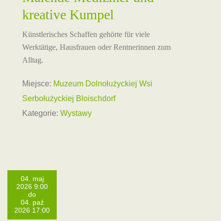
kreative Kumpel
Künstlerisches Schaffen gehörte für viele
Werktätige, Hausfrauen oder Rentnerinnen zum
Alltag.
Miejsce:
Muzeum Dolnołużyckiej Wsi
Serbołużyckiej Bloischdorf
Kategorie:
Wystawy
04. maj
2026 9:00
do
04. paź
2026 17:00