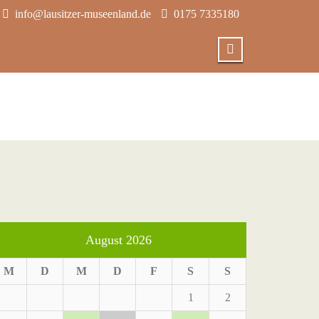
info@lausitzer-museenland.de
0175 7335180
August 2026
M
D
M
D
F
S
S
1
2