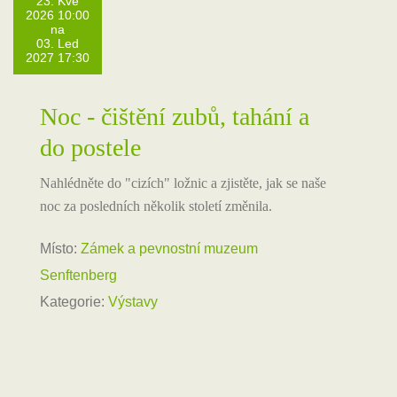
23. Kvě
2026 10:00
na
03. Led
2027 17:30
Noc - čištění zubů, tahání a
do postele
Nahlédněte do "cizích" ložnic a zjistěte, jak se naše
noc za posledních několik století změnila.
Místo:
Zámek a pevnostní muzeum
Senftenberg
Kategorie:
Výstavy