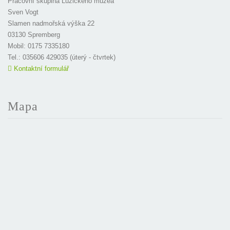
Pracovní skupina Lužického muzea
Sven Vogt
Slamen nadmořská výška 22
03130 Spremberg
Mobil: 0175 7335180
Tel.: 035606 429035 (úterý - čtvrtek)
Kontaktní formulář
Mapa