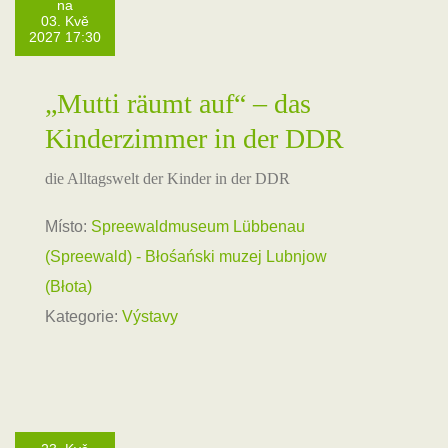
na
03. Kvě
2027 17:30
„Mutti räumt auf“ – das
Kinderzimmer in der DDR
die Alltagswelt der Kinder in der DDR
Místo:
Spreewaldmuseum Lübbenau
(Spreewald) - Błośański muzej Lubnjow
(Błota)
Kategorie:
Výstavy