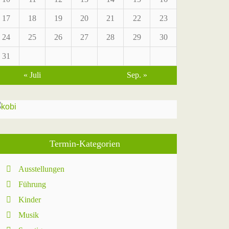
17
18
19
20
21
22
23
24
25
26
27
28
29
30
31
« Juli
Sep. »
Termin-Kategorien
Ausstellungen
Führung
Kinder
Musik