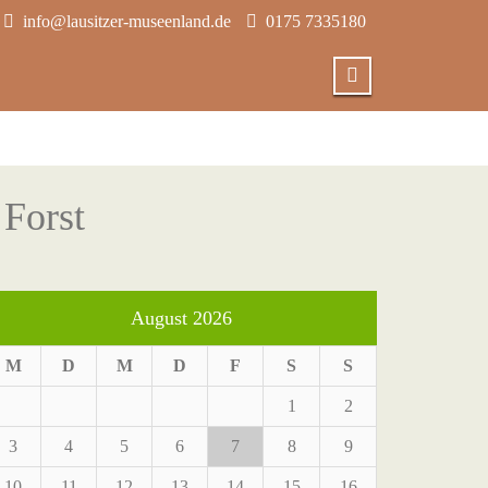
info@lausitzer-museenland.de
0175 7335180
 Forst
August 2026
M
D
M
D
F
S
S
1
2
3
4
5
6
7
8
9
10
11
12
13
14
15
16