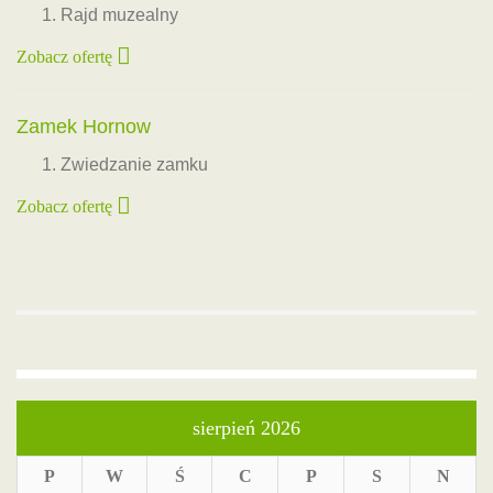
Rajd muzealny
Zobacz ofertę
Zamek Hornow
Zwiedzanie zamku
Zobacz ofertę
sierpień 2026
P
W
Ś
C
P
S
N